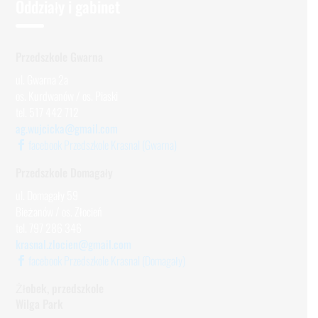
Oddziały i gabinet
Przedszkole Gwarna
ul. Gwarna 2a
os. Kurdwanów / os. Piaski
tel. 517 442 712
ag.wujcicka@gmail.com
facebook Przedszkole Krasnal (Gwarna)
Przedszkole Domagały
ul. Domagały 59
Bieżanów / os. Złocień
tel. 797 286 346
krasnal.zlocien@gmail.com
facebook Przedszkole Krasnal (Domagały)
Żłobek, przedszkole
Wilga Park