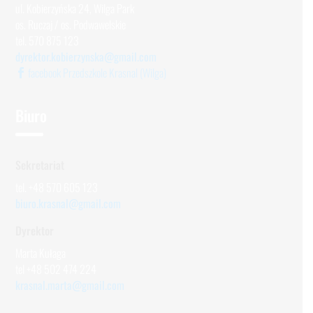
ul. Kobierzyńska 24, Wilga Park
os. Ruczaj / os. Podwawelskie
tel. 570 875 123
dyrektor.kobierzynska@gmail.com
facebook Przedszkole Krasnal (Wilga)
Biuro
Sekretariat
tel. +48 570 605 123
biuro.krasnal@gmail.com
Dyrektor
Marta Kułaga
tel +48 502 474 224
krasnal.marta@gmail.com