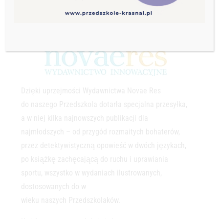
Dzięki uprzejmości Wydawnictwa Novae Res
do naszego Przedszkola dotarła specjalna przesyłka,
a w niej kilka najnowszych publikacji dla
najmłodszych – od przygód rozmaitych bohaterów,
przez detektywistyczną opowieść w dwóch językach,
po książkę zachęcającą do ruchu i uprawiania
sportu, wszystko w wydaniach ilustrowanych,
dostosowanych do w
wieku naszych Przedszkolaków.