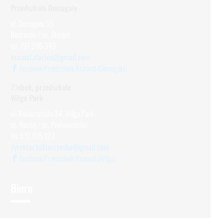
Przedszkole Domagały
ul. Domagały 59
Bieżanów / os. Złocień
tel. 797 286 346
krasnal.zlocien@gmail.com
facebook Przedszkole Krasnal (Domagały)
Żłobek, przedszkole
Wilga Park
ul. Kobierzyńska 24, Wilga Park
os. Ruczaj / os. Podwawelskie
tel. 570 875 123
dyrektor.kobierzynska@gmail.com
facebook Przedszkole Krasnal (Wilga)
Biuro