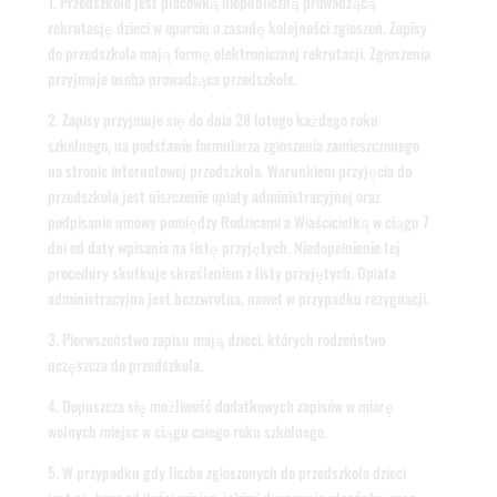
1. Przedszkole jest placówką niepubliczną prowadzącą
rekrutację dzieci w oparciu o zasadę kolejności zgłoszeń. Zapisy
do przedszkola mają formę elektronicznej rekrutacji. Zgłoszenia
przyjmuje osoba prowadząca przedszkole.
2. Zapisy przyjmuje się do dnia 28 lutego każdego roku
szkolnego, na podstawie formularza zgłoszenia zamieszczonego
na stronie internetowej przedszkola. Warunkiem przyjęcia do
przedszkola jest uiszczenie opłaty administracyjnej oraz
podpisanie umowy pomiędzy Rodzicami a Właścicielką w ciągu 7
dni od daty wpisania na listę przyjętych. Niedopełnienie tej
procedury skutkuje skreśleniem z listy przyjętych. Opłata
administracyjna jest bezzwrotna, nawet w przypadku rezygnacji.
3. Pierwszeństwo zapisu mają dzieci, których rodzeństwo
uczęszcza do przedszkola.
4. Dopuszcza się możliwość dodatkowych zapisów w miarę
wolnych miejsc w ciągu całego roku szkolnego.
5. W przypadku gdy liczba zgłoszonych do przedszkola dzieci