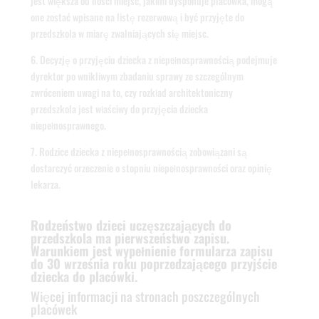
jest większa od ilości miejsc, jakimi dysponuje placówka, mogą
one zostać wpisane na listę rezerwową i być przyjęte do
przedszkola w miarę zwalniających się miejsc.
6. Decyzję o przyjęciu dziecka z niepełnosprawnością podejmuje
dyrektor po wnikliwym zbadaniu sprawy ze szczególnym
zwróceniem uwagi na to, czy rozkład architektoniczny
przedszkola jest właściwy do przyjęcia dziecka
niepełnosprawnego.
7. Rodzice dziecka z niepełnosprawnością zobowiązani są
dostarczyć orzeczenie o stopniu niepełnosprawności oraz opinię
lekarza.
Rodzeństwo dzieci uczęszczających do
przedszkola ma pierwszeństwo zapisu.
Warunkiem jest wypełnienie formularza zapisu
do 30 września roku poprzedzającego przyjście
dziecka do placówki.
Więcej informacji na stronach poszczególnych
placówek