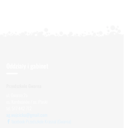
Oddziały i gabinet
Przedszkole Gwarna
ul. Gwarna 2a
os. Kurdwanów / os. Piaski
tel. 517 442 712
ag.wujcicka@gmail.com
facebook Przedszkole Krasnal (Gwarna)