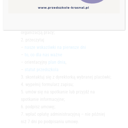
Aby zapisać dziecko do przedszkola lub żłobka:
zapoznaj się z ideą przedszkola oraz
organizacją pracy;
przeczytaj
–
nasze wskazówki na pierwsze dni
–
to, co dla nas ważne
– orientacyjny
plan dnia
,
–
statut przedszkola
skontaktuj się z dyrektorką wybranej placówki;
wypełnij formularz zapisu;
umów się na spotkanie lub przyjdź na
spotkanie informacyjne;
podpisz umowę;
wpłać opłatę administracyjną – nie później
niż 7 dni po podpisaniu umowy.